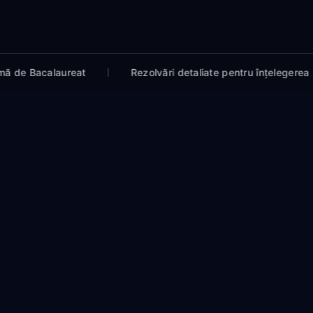
reat
Rezolvări detaliate pentru înțelegerea pașilor logici
Înțelegi logica din spatele calculelor lungi
Înveți să urmărești
secvențe riguroase de determinări
algebrice
care explică fiecare pas intermediar, ajutându-
te să înțelegi procesul din spatele rezultatului final.
Recapitulezi materia într-o structură
organizată
Parcurgi
toate capitolele de analiză din programă
prin