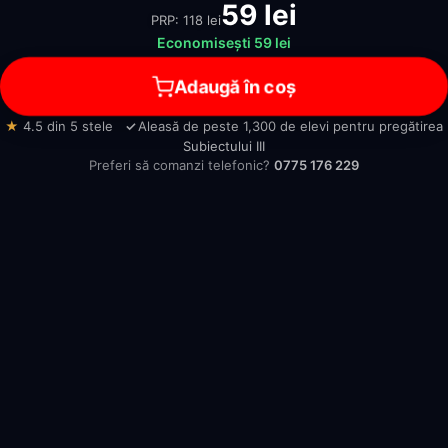
59
lei
PRP:
118
lei
Economisești 59 lei
Adaugă în coș
★
4.5 din 5 stele
Aleasă de peste 1,300 de elevi pentru pregătirea
Subiectului III
Preferi să comanzi telefonic?
0775 176 229